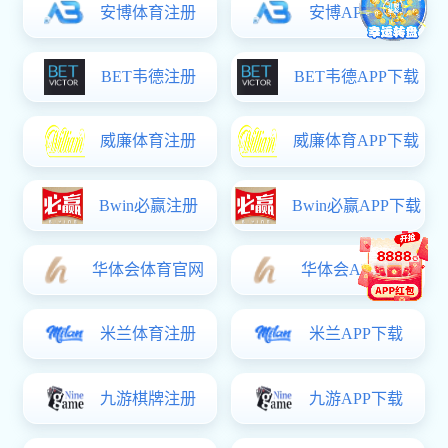
浏览：
习近平：第六批全国干部学习培训教材序言
浏览：
切实加强耕地保护 抓好盐碱地综合改造利用
浏览：